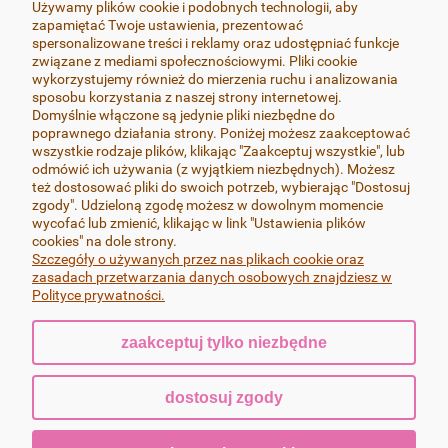
Używamy plików cookie i podobnych technologii, aby
zapamiętać Twoje ustawienia, prezentować
MOJE KONTO
spersonalizowane treści i reklamy oraz udostępniać funkcje
związane z mediami społecznościowymi. Pliki cookie
wykorzystujemy również do mierzenia ruchu i analizowania
SOCIAL MEDIA
sposobu korzystania z naszej strony internetowej.
Domyślnie włączone są jedynie pliki niezbędne do
poprawnego działania strony. Poniżej możesz zaakceptować
wszystkie rodzaje plików, klikając "Zaakceptuj wszystkie", lub
odmówić ich używania (z wyjątkiem niezbędnych). Możesz
też dostosować pliki do swoich potrzeb, wybierając "Dostosuj
Wszystkie produkty wykonywane są z dbałością o najdrobniejsze
zgody". Udzieloną zgodę możesz w dowolnym momencie
szczegóły, przy zachowaniu najwyższej jakości i estetyki oraz
wycofać lub zmienić, klikając w link "Ustawienia plików
wykończenia, zapewniającego ich trwałość. Pracuję wyłącznie na
cookies" na dole strony.
najlepszych dostępnych na rynku masach termoutwardzalnych FIMO i
Szczegóły o używanych przez nas plikach cookie oraz
Cernit, bigle i sztyfty w kolczykach wykonane są ze stali chirurgicznej-nie
zasadach przetwarzania danych osobowych znajdziesz w
uczulają.
Polityce prywatności.
zaakceptuj tylko niezbędne
pokaż pełną wersję strony
dostosuj zgody
Sklep internetowy Shoper.pl