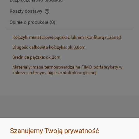
Koszty dostawy
Cena nie zawiera ewentualnych kosztów płatności
Opinie o produkcie (0)
Kolczyki miniaturowe pączki z lukrem i konfiturą różaną:)
Długość całkowita kolczyka: ok.3,8cm
Średnica pączka: ok.2cm
Materiały: masa termoutwardzalna FIMO, półfabrykaty w
kolorze srebrnym, bigle ze stali chirurgicznej
SKLEP
Szanujemy Twoją prywatność
ZAMÓWIENIA