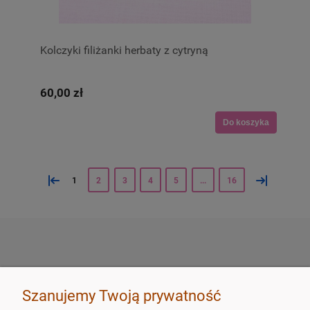
Kolczyki filiżanki herbaty z cytryną
60,00 zł
Do koszyka
«
»
1
2
3
4
5
...
16
SKLEP
Szanujemy Twoją prywatność
ZAMÓWIENIA