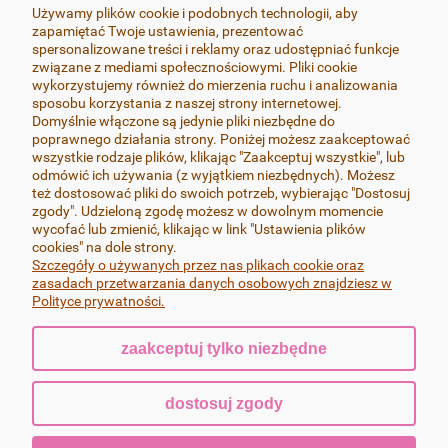
Używamy plików cookie i podobnych technologii, aby
zapamiętać Twoje ustawienia, prezentować
MOJE KONTO
spersonalizowane treści i reklamy oraz udostępniać funkcje
związane z mediami społecznościowymi. Pliki cookie
wykorzystujemy również do mierzenia ruchu i analizowania
SOCIAL MEDIA
sposobu korzystania z naszej strony internetowej.
Domyślnie włączone są jedynie pliki niezbędne do
poprawnego działania strony. Poniżej możesz zaakceptować
wszystkie rodzaje plików, klikając "Zaakceptuj wszystkie", lub
odmówić ich używania (z wyjątkiem niezbędnych). Możesz
też dostosować pliki do swoich potrzeb, wybierając "Dostosuj
Wszystkie produkty wykonywane są z dbałością o najdrobniejsze
zgody". Udzieloną zgodę możesz w dowolnym momencie
szczegóły, przy zachowaniu najwyższej jakości i estetyki oraz
wycofać lub zmienić, klikając w link "Ustawienia plików
wykończenia, zapewniającego ich trwałość. Pracuję wyłącznie na
cookies" na dole strony.
najlepszych dostępnych na rynku masach termoutwardzalnych FIMO i
Szczegóły o używanych przez nas plikach cookie oraz
Cernit, bigle i sztyfty w kolczykach wykonane są ze stali chirurgicznej-nie
zasadach przetwarzania danych osobowych znajdziesz w
uczulają.
Polityce prywatności.
zaakceptuj tylko niezbędne
pokaż pełną wersję strony
dostosuj zgody
Sklep internetowy Shoper.pl