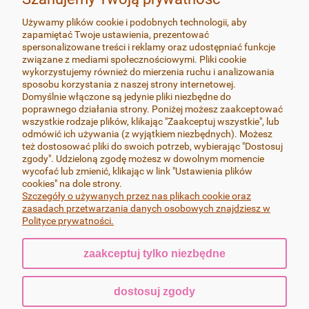
ZAMÓWIENIA
Używamy plików cookie i podobnych technologii, aby
zapamiętać Twoje ustawienia, prezentować
MOJE KONTO
spersonalizowane treści i reklamy oraz udostępniać funkcje
związane z mediami społecznościowymi. Pliki cookie
wykorzystujemy również do mierzenia ruchu i analizowania
SOCIAL MEDIA
sposobu korzystania z naszej strony internetowej.
Domyślnie włączone są jedynie pliki niezbędne do
poprawnego działania strony. Poniżej możesz zaakceptować
wszystkie rodzaje plików, klikając "Zaakceptuj wszystkie", lub
odmówić ich używania (z wyjątkiem niezbędnych). Możesz
też dostosować pliki do swoich potrzeb, wybierając "Dostosuj
Wszystkie produkty wykonywane są z dbałością o najdrobniejsze
zgody". Udzieloną zgodę możesz w dowolnym momencie
szczegóły, przy zachowaniu najwyższej jakości i estetyki oraz
wycofać lub zmienić, klikając w link "Ustawienia plików
wykończenia, zapewniającego ich trwałość. Pracuję wyłącznie na
cookies" na dole strony.
najlepszych dostępnych na rynku masach termoutwardzalnych FIMO i
Szczegóły o używanych przez nas plikach cookie oraz
Cernit, bigle i sztyfty w kolczykach wykonane są ze stali chirurgicznej-nie
zasadach przetwarzania danych osobowych znajdziesz w
uczulają.
Polityce prywatności.
zaakceptuj tylko niezbędne
pokaż pełną wersję strony
dostosuj zgody