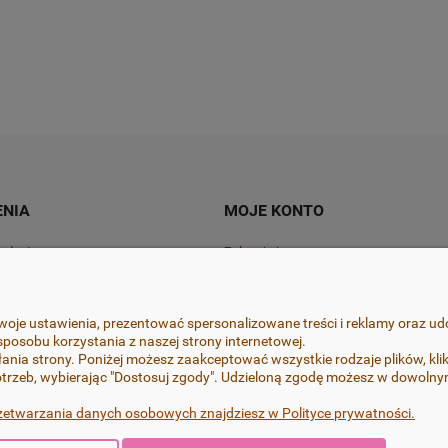
Do koszyka
Do koszyk
55,00 zł
NIA
MOJE KONTO
ty dostawy
Zaloguj się
cji zamówienia
Zamówienia
lamacje
Ustawienia konta
oje ustawienia, prezentować spersonalizowane treści i reklamy oraz ud
posobu korzystania z naszej strony internetowej.
mowy tutaj
Przechowalnia
ania strony. Poniżej możesz zaakceptować wszystkie rodzaje plików, klik
trzeb, wybierając "Dostosuj zgody". Udzieloną zgodę możesz w dowolnym 
zetwarzania danych osobowych znajdziesz w Polityce prywatności.
jsze szczegóły, przy zachowaniu najwyższej jakości i estetyki oraz wyk
ch FIMO i Cernit, bigle i sztyfty w kolczykach wykonane są ze stali chi