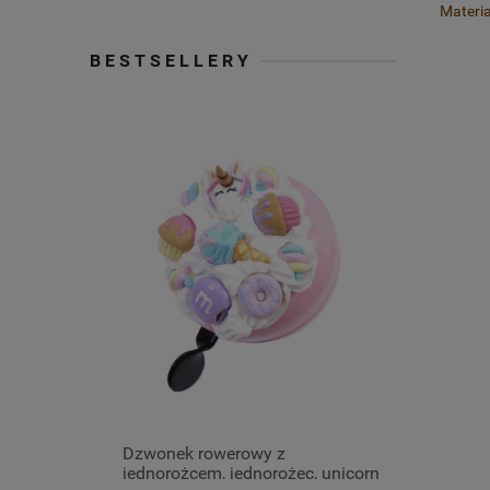
Materi
BESTSELLERY
złota)
Dzwonek rowerowy z
Kolczyki 
jednorożcem, jednorożec, unicorn