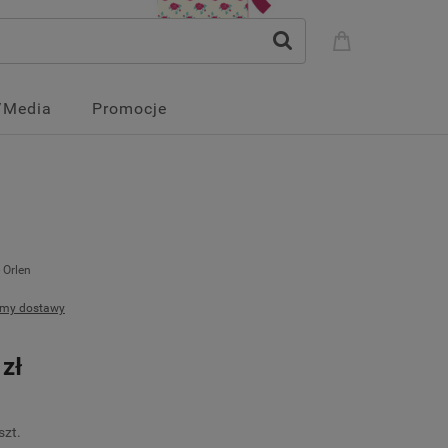
/Media
Promocje
- Orlen
rmy dostawy
 zł
szt.