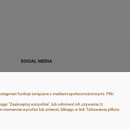
a
Do koszyka
55,00 zł
60,00 zł
SOCIAL MEDIA
Instagram
Facebook
ostępniać funkcje związane z mediami społecznościowymi. Pliki
ając "Zaakceptuj wszystkie", lub odmówić ich używania (z
momencie wycofać lub zmienić, klikając w link "Ustawienia plików
ończenia, zapewniającego ich trwałość. Pracuję wyłącznie
rurgicznej-nie uczulają.