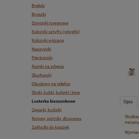
Breloki
Broszki
Dzwonki rowerowe
Kolczyki sztyfty (wkrętki)
Kolczyki wiszące
Naszyjniki
Pierścionki
Ramki na zdjęcia
Słuchawki
Obudowy na telefon
Słoiki, kubki, kuferki i inne
Lusterka kieszonkowe
Opis
Zegarki, budziki
Słodkie
Notesy, piórniki, długopisy
miniat
Zakładki do książek
Wymiar