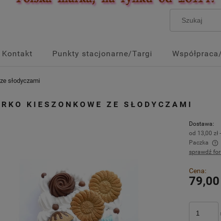
Kontakt
Punkty stacjonarne/Targi
Współpraca
ze słodyczami
ERKO KIESZONKOWE ZE SŁODYCZAMI
Dostawa:
od 13,00 zł
Paczka
sprawdź fo
Cena nie zawiera ewentualnych kosztów
Cena:
płatności
79,00