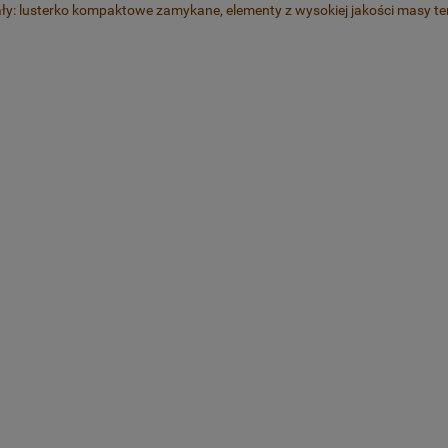
ały: lusterko kompaktowe zamykane, elementy z wysokiej jakości masy 
kawałki tortu z cytryną
Kolczyki kieliszki z Aperolem