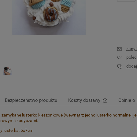
zapyt
pole
dodaj
Bezpieczeństwo produktu
Koszty dostawy
Opinie o 
, zamykane lusterko kieszonkowe (wewnątrz jedno lusterko normalne i je
Cena nie zawier
urowymi słodyczami.
płatności
y lusterka: 6x7cm