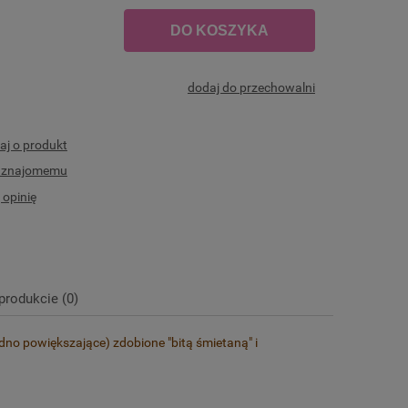
DO KOSZYKA
dodaj do przechowalni
aj o produkt
ć znajomemu
 opinię
produkcie (0)
dno powiększające) zdobione "bitą śmietaną" i
a ewentualnych kosztów