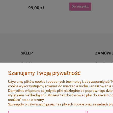
Do koszyka
Do koszyka
99,00 zł
60,00 zł
SKLEP
ZAMÓWIE
Kontakt
Czas i kosz
O marce
Czas realiza
Szanujemy Twoją prywatność
Regulamin
Zwroty i rek
Używamy plików cookie i podobnych technologii, aby zapamiętać Tw
cookie wykorzystujemy również do mierzenia ruchu i analizowania s
Polityka prywatności
Odstąp od u
Domyślnie włączone są jedynie pliki niezbędne do poprawnego dział
wyjątkiem niezbędnych). Możesz też dostosować pliki do swoich po
cookies" na dole strony.
Szczegóły o używanych przez nas plikach cookie oraz zasadach pr
Wszystkie produkty wykonywane są z dbałością o najdrobnie
na najlepszych dostępnych na rynku masach termoutwardzalny