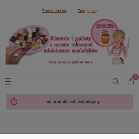
Zarejestruj się
Zaloguj się
Ten produkt jest niedostępny.
SKLEP