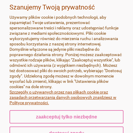
Szanujemy Twoją prywatność
ZAMÓWIENIA
Używamy plików cookie i podobnych technologii, aby
zapamiętać Twoje ustawienia, prezentować
MOJE KONTO
spersonalizowane treści i reklamy oraz udostępniać funkcje
związane z mediami społecznościowymi. Pliki cookie
wykorzystujemy również do mierzenia ruchu i analizowania
SOCIAL MEDIA
sposobu korzystania z naszej strony internetowej.
Domyślnie włączone są jedynie pliki niezbędne do
poprawnego działania strony. Poniżej możesz zaakceptować
wszystkie rodzaje plików, klikając "Zaakceptuj wszystkie", lub
odmówić ich używania (z wyjątkiem niezbędnych). Możesz
też dostosować pliki do swoich potrzeb, wybierając "Dostosuj
Wszystkie produkty wykonywane są z dbałością o najdrobniejsze
zgody". Udzieloną zgodę możesz w dowolnym momencie
szczegóły, przy zachowaniu najwyższej jakości i estetyki oraz
wycofać lub zmienić, klikając w link "Ustawienia plików
wykończenia, zapewniającego ich trwałość. Pracuję wyłącznie na
cookies" na dole strony.
najlepszych dostępnych na rynku masach termoutwardzalnych FIMO i
Szczegóły o używanych przez nas plikach cookie oraz
Cernit, bigle i sztyfty w kolczykach wykonane są ze stali chirurgicznej-nie
zasadach przetwarzania danych osobowych znajdziesz w
uczulają.
Polityce prywatności.
zaakceptuj tylko niezbędne
pokaż pełną wersję strony