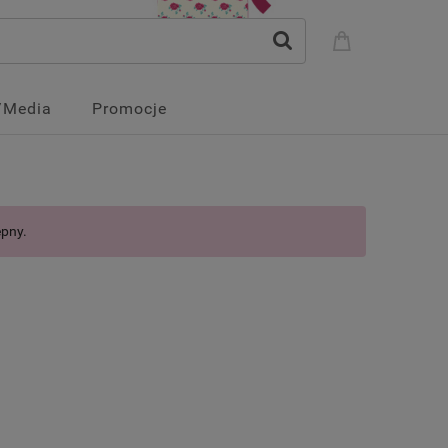
/Media
Promocje
ępny.