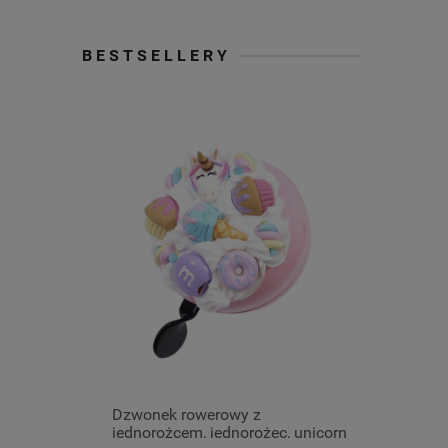
BESTSELLERY
złota)
Dzwonek rowerowy z
Kolczyki 
jednorożcem, jednorożec, unicorn