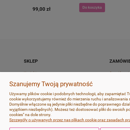
Do koszyka
Do koszyka
99,00 zł
60,00 zł
SKLEP
ZAMÓWIE
Kontakt
Czas i kosz
O marce
Czas realiza
Szanujemy Twoją prywatność
Regulamin
Zwroty i rek
Używamy plików cookie i podobnych technologii, aby zapamiętać Tw
cookie wykorzystujemy również do mierzenia ruchu i analizowania s
Polityka prywatności
Odstąp od u
Domyślnie włączone są jedynie pliki niezbędne do poprawnego dział
wyjątkiem niezbędnych). Możesz też dostosować pliki do swoich po
cookies" na dole strony.
Szczegóły o używanych przez nas plikach cookie oraz zasadach pr
Wszystkie produkty wykonywane są z dbałością o najdrobnie
na najlepszych dostępnych na rynku masach termoutwardzalny