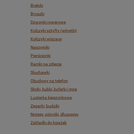
Breloki
Broszki
Dzwonki rowerowe
Kolczyki sztyfty (wkrętki)
Kolczyki wiszące
Naszyjniki
Pierścionki
Ramki na zdjęcia
Słuchawki
Obudowy na telefon
Słoiki, kubki, kuferki i inne
Lusterka kieszonkowe
Zegarki, budziki
Notesy, piórniki, długopisy
Zakładki do książek