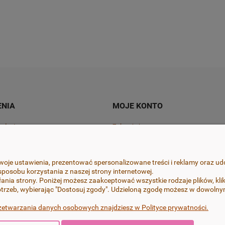
Do koszyka
Do koszyk
55,00 zł
NIA
MOJE KONTO
ty dostawy
Zaloguj się
cji zamówienia
Zamówienia
lamacje
Ustawienia konta
oje ustawienia, prezentować spersonalizowane treści i reklamy oraz ud
posobu korzystania z naszej strony internetowej.
mowy tutaj
Przechowalnia
ania strony. Poniżej możesz zaakceptować wszystkie rodzaje plików, klik
trzeb, wybierając "Dostosuj zgody". Udzieloną zgodę możesz w dowolnym 
zetwarzania danych osobowych znajdziesz w Polityce prywatności.
jsze szczegóły, przy zachowaniu najwyższej jakości i estetyki oraz wyk
ch FIMO i Cernit, bigle i sztyfty w kolczykach wykonane są ze stali chi