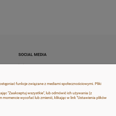
a
Do koszyka
55,00 zł
60,00 zł
SOCIAL MEDIA
Instagram
Facebook
ostępniać funkcje związane z mediami społecznościowymi. Pliki
ając "Zaakceptuj wszystkie", lub odmówić ich używania (z
momencie wycofać lub zmienić, klikając w link "Ustawienia plików
ończenia, zapewniającego ich trwałość. Pracuję wyłącznie
rurgicznej-nie uczulają.