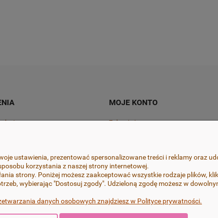
Do koszyka
Do koszyk
55,00 zł
NIA
MOJE KONTO
ty dostawy
Zaloguj się
cji zamówienia
Zamówienia
lamacje
Ustawienia konta
oje ustawienia, prezentować spersonalizowane treści i reklamy oraz ud
posobu korzystania z naszej strony internetowej.
mowy tutaj
Przechowalnia
ania strony. Poniżej możesz zaakceptować wszystkie rodzaje plików, klik
trzeb, wybierając "Dostosuj zgody". Udzieloną zgodę możesz w dowolnym 
zetwarzania danych osobowych znajdziesz w Polityce prywatności.
jsze szczegóły, przy zachowaniu najwyższej jakości i estetyki oraz wyk
ch FIMO i Cernit, bigle i sztyfty w kolczykach wykonane są ze stali chi