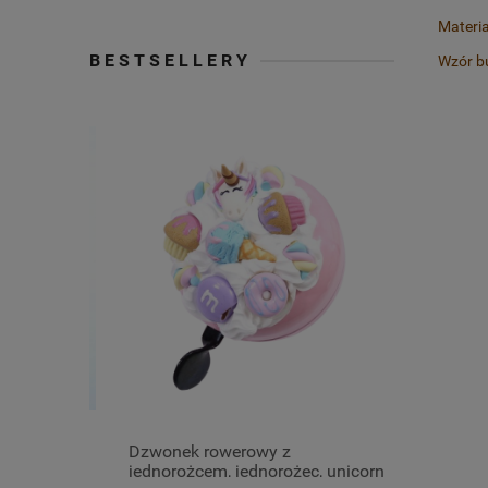
Materia
BESTSELLERY
Wzór bu
złota)
Dzwonek rowerowy z
Kolczyki 
jednorożcem, jednorożec, unicorn