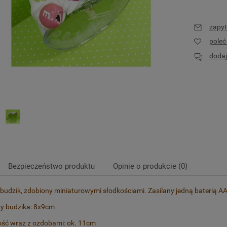
zapyt
pole
dodaj
Bezpieczeństwo produktu
Opinie o produkcie (0)
budzik, zdobiony miniaturowymi słodkościami. Zasilany jedną baterią AA 
y budzika: 8x9cm
ść wraz z ozdobami: ok. 11cm