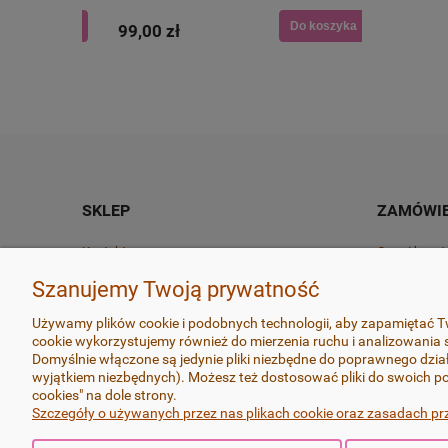
Do koszyka
Do koszyka
99,00 zł
60,00 zł
SKLEP
ZAMÓWIE
Kontakt
Czas i kosz
O marce
Czas realiza
Szanujemy Twoją prywatność
Regulamin
Zwroty i rek
Używamy plików cookie i podobnych technologii, aby zapamiętać Tw
cookie wykorzystujemy również do mierzenia ruchu i analizowania s
Polityka prywatności
Odstąp od u
Domyślnie włączone są jedynie pliki niezbędne do poprawnego dział
wyjątkiem niezbędnych). Możesz też dostosować pliki do swoich po
cookies" na dole strony.
Szczegóły o używanych przez nas plikach cookie oraz zasadach pr
Wszystkie produkty wykonywane są z dbałością o najdrobnie
na najlepszych dostępnych na rynku masach termoutwardzalny