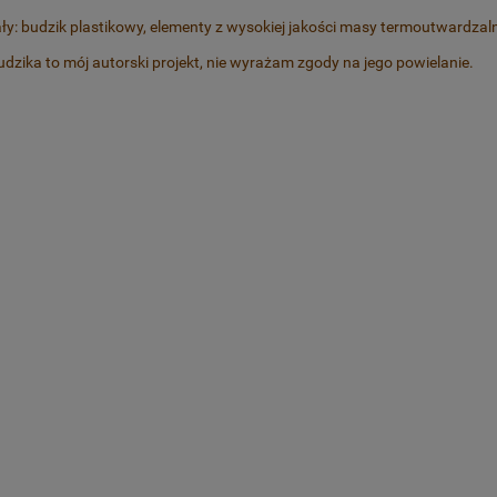
ły: budzik plastikowy, elementy z wysokiej jakości masy termoutwardzal
dzika to mój autorski projekt, nie wyrażam zgody na jego powielanie.
kawałki tortu z cytryną
Kolczyki kieliszki z Aperolem