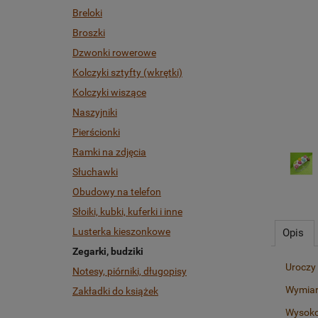
Breloki
Broszki
Dzwonki rowerowe
Kolczyki sztyfty (wkrętki)
Kolczyki wiszące
Naszyjniki
Pierścionki
Ramki na zdjęcia
Słuchawki
Obudowy na telefon
Słoiki, kubki, kuferki i inne
Lusterka kieszonkowe
Opis
Zegarki, budziki
Uroczy 
Notesy, piórniki, długopisy
Wymiar
Zakładki do książek
Wysoko