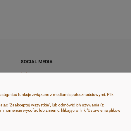
a
Do koszyka
55,00 zł
60,00 zł
SOCIAL MEDIA
Instagram
Facebook
ostępniać funkcje związane z mediami społecznościowymi. Pliki
ając "Zaakceptuj wszystkie", lub odmówić ich używania (z
momencie wycofać lub zmienić, klikając w link "Ustawienia plików
ończenia, zapewniającego ich trwałość. Pracuję wyłącznie
rurgicznej-nie uczulają.